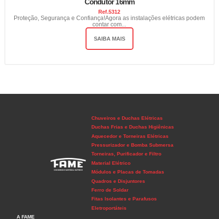
Condutor 16mm
Ref.
5312
Proteção, Segurança e Confiança!Agora as instalações elétricas podem
contar com...
SAIBA MAIS
Chuveiros e Duchas Elétricas
Duchas Frias e Duchas Higiênicas
Aquecedor e Torneiras Elétricas
Pressurizador e Bomba Submersa
Torneiras, Purificador e Filtro
Material Elétrico
Módulos e Placas de Tomadas
Quadros e Disjuntores
Ferro de Soldar
Fitas Isolantes e Parafusos
Eletroportáteis
A FAME