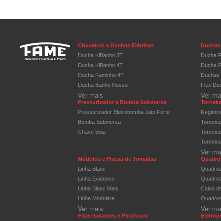
Chuveiros e Duchas Elétricas
Duchas 
Ducha KiBanho 3T
Ducha F
Ducha KiBanho 4T
Ducha F
Ducha Faminho 4T
Duchas 
Ducha Banho Nosso
Flex Du
Ver mais
Ver ma
Pressurizador e Bomba Submersa
Torneira
Pressurizador Eletrobomba Jato Forte
Registr
Bomba Submersa
Torneir
Chave Boia
Torneir
Torneir
Ver ma
Módulos e Placas de Tomadas
Quadros
Linha Blanc
Quadros
Linha Evidence
Quadros 
Linha Blanc Mais
Caixa d
Linha Modulare
Quadros
Ver mais
Ver ma
Fitas Isolantes e Parafusos
Eletrop