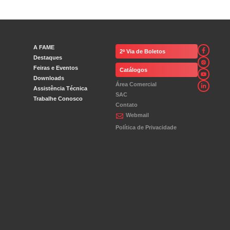
A FAME
2ª Via de Boletos
Destaques
Feiras e Eventos
Catálogos
Downloads
Área Comercial
Assistência Técnica
SAC
Trabalhe Conosco
Contato
Webmail
Política de Privacidade