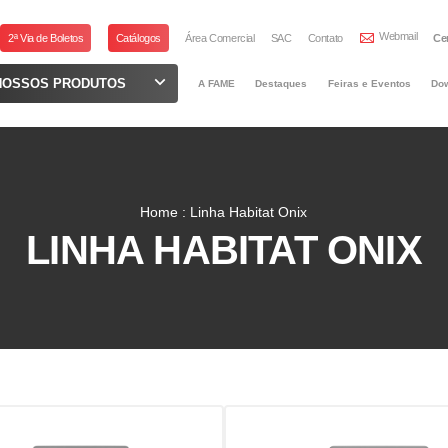
Webmail
2ª Via de Boletos
Catálogos
Área Comercial
SAC
Contato
Ce
NOSSOS PRODUTOS
A FAME
Destaques
Feiras e Eventos
Do
Home : Linha Habitat Onix
LINHA HABITAT ONIX