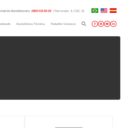
ntral de Atendimento
:
0800 015 85 00
(
Televendas
:
1
|
SAC
:
2
)
wnloads
Assistência Técnica
Trabalhe Conosco