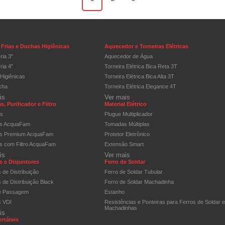
Frias e Duchas Higiênicas
Aquecedor e Torneiras Elétricas
ria 3"
Aquecedor de Água
ria 4"
Torneira Elétrica Bica Reta 3T
Higiênicas
Torneira Elétrica Bica Alta 3T
cha
Torneira Elétrica Elegance 4T
is
Ver mais
s, Purificador e Filtro
Material Elétrico
os
Plugue Multiplicador
as AcquaFam
Tomadas Múltiplas
as Premium AcquaFam
Protetor Eletrônico
as com Filtro AcquaFam
Extensão Smart
is
Ver mais
 e Disjuntores
Ferro de Soldar
 de Distribuição
Ferro de Soldar Tubular
de Distribuição Black
Ferro de Soldar Machadinha
e Passagem
Estanho
 VDI
Resistências e Ponteiras para Ferros de Soldar e
Machadinhas
is
ortáteis