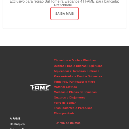
Exclusivo para região Sul Torneira Elegance 4T FAME para bancada:
Praticidade...
SAIBA MAIS
Chuveiros e Duchas Elétricas
Duchas Frias e Duchas Higiênicas
Aquecedor e Torneiras Elétricas
Pressurizador e Bomba Submersa
Torneiras, Purificador e Filtro
Material Elétrico
Módulos e Placas de Tomadas
Quadros e Disjuntores
Ferro de Soldar
Fitas Isolantes e Parafusos
Eletroportáteis
A FAME
2ª Via de Boletos
Destaques