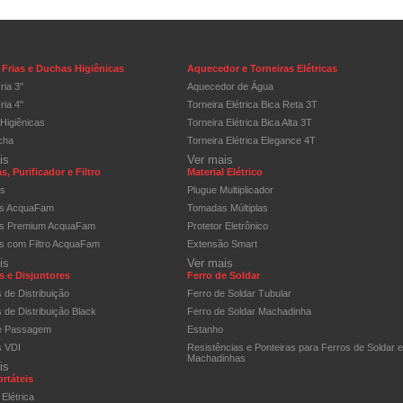
Frias e Duchas Higiênicas
Aquecedor e Torneiras Elétricas
ria 3"
Aquecedor de Água
ria 4"
Torneira Elétrica Bica Reta 3T
Higiênicas
Torneira Elétrica Bica Alta 3T
cha
Torneira Elétrica Elegance 4T
is
Ver mais
s, Purificador e Filtro
Material Elétrico
os
Plugue Multiplicador
as AcquaFam
Tomadas Múltiplas
as Premium AcquaFam
Protetor Eletrônico
as com Filtro AcquaFam
Extensão Smart
is
Ver mais
 e Disjuntores
Ferro de Soldar
 de Distribuição
Ferro de Soldar Tubular
de Distribuição Black
Ferro de Soldar Machadinha
e Passagem
Estanho
 VDI
Resistências e Ponteiras para Ferros de Soldar e
Machadinhas
is
ortáteis
 Elétrica