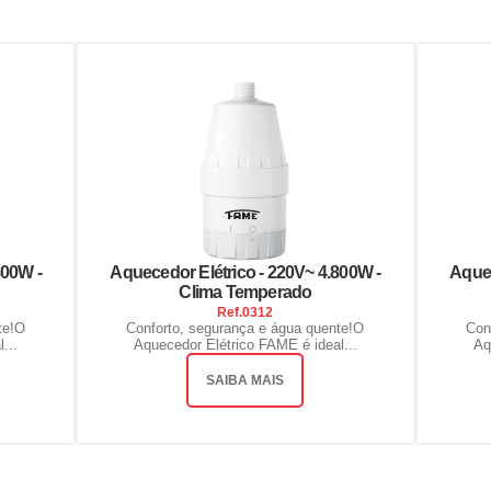
800W -
Aquecedor Elétrico - 220V~ 4.800W -
Aquec
Clima Temperado
Ref.
0312
te!O
Conforto, segurança e água quente!O
Con
...
Aquecedor Elétrico FAME é ideal...
Aq
SAIBA MAIS