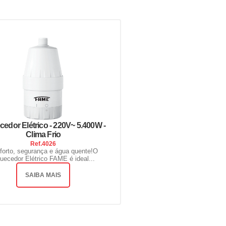
edor Elétrico - 220V~ 5.400W -
Clima Frio
Ref.
4026
forto, segurança e água quente!O
uecedor Elétrico FAME é ideal...
SAIBA MAIS