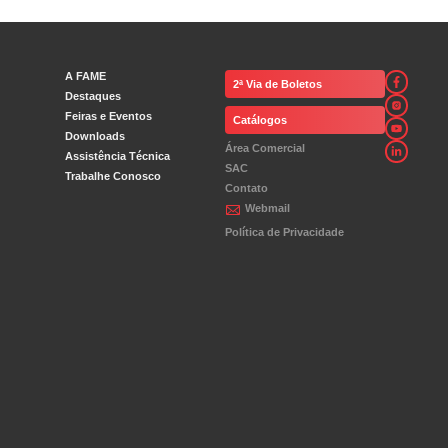
A FAME
2ª Via de Boletos
Destaques
Feiras e Eventos
Catálogos
Downloads
Área Comercial
Assistência Técnica
SAC
Trabalhe Conosco
Contato
Webmail
Política de Privacidade