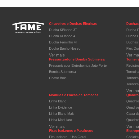
Chuveiros e Duchas Elétricas
Duchas 
Ducha KiBanho 3T
Ducha F
Ducha KiBanho 4T
Ducha F
Ducha Faminho 4T
Duchas 
Ducha Banho Nosso
Flex Du
Ver mais
Ver ma
Pressurizador e Bomba Submersa
Torneira
Pressurizador Eletrobomba Jato Forte
Registr
Bomba Submersa
Torneir
Chave Boia
Torneir
Torneir
Ver ma
Módulos e Placas de Tomadas
Quadros
Linha Blanc
Quadros
Linha Evidence
Quadros 
Linha Blanc Mais
Caixa d
Linha Modulare
Quadros
Ver mais
Ver ma
Fitas Isolantes e Parafusos
Eletrop
Fita Isolante - Uso Geral
Chaleira