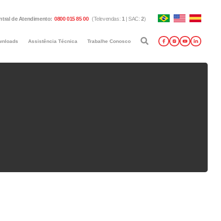
ntral de Atendimento
:
0800 015 85 00
(
Televendas
:
1
|
SAC
:
2
)
wnloads
Assistência Técnica
Trabalhe Conosco