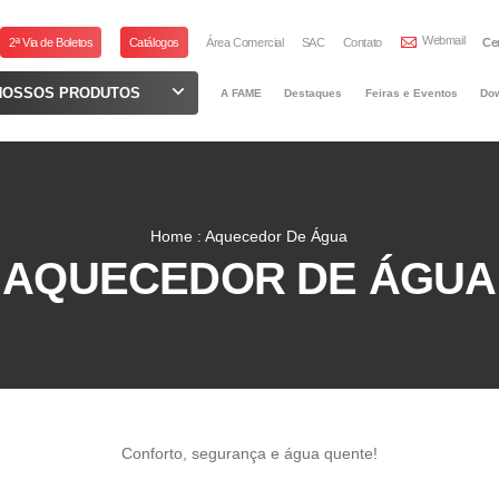
Webmail
2ª Via de Boletos
Catálogos
Área Comercial
SAC
Contato
Ce
NOSSOS PRODUTOS
A FAME
Destaques
Feiras e Eventos
Do
Home : Aquecedor De Água
AQUECEDOR DE ÁGUA
Conforto, segurança e água quente!