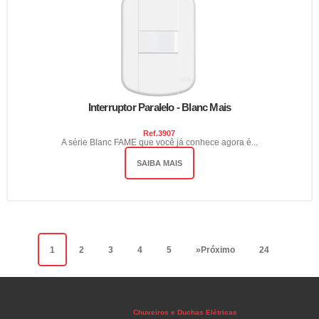
Interruptor Paralelo - Blanc Mais
Ref.
3907
A série Blanc FAME que você já conhece agora é...
SAIBA MAIS
1
2
3
4
5
»
Próximo
24
Chuveiros e Duchas Elétricas