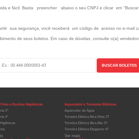
pida e fácil. Basta preencher abaixo o seu CNPJ e clicar em “Buscar 
antir sua segurança, você receberá um código de acesso no e-mail c
bimento de seus boletos. Em caso de dúvidas, consulte o(a) vendedo
BUSCAR BOLETOS
Frias e Duchas Higiênicas
Aquecedor e Torneiras Elétricas
ria 3"
Aquecedor de Água
ria 4"
Torneira Elétrica Bica Reta 3T
Higiênicas
Torneira Elétrica Bica Alta 3T
cha
Torneira Elétrica Elegance 4T
is
Ver mais