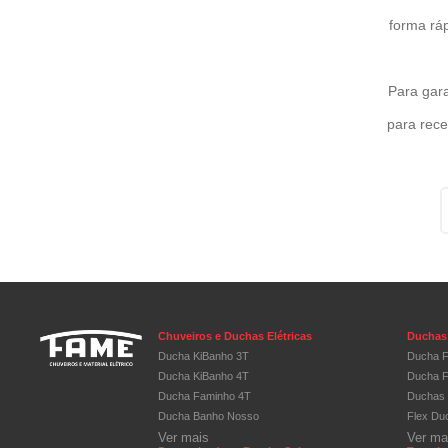
forma rá
Para gar
para rece
Chuveiros e Duchas Elétricas
Duchas 
Ducha KiBanho 3T
Ducha F
Ducha KiBanho 4T
Ducha F
Ducha Faminho 4T
Duchas 
Ducha Banho Nosso
Flex Du
Ver mais
Ver ma