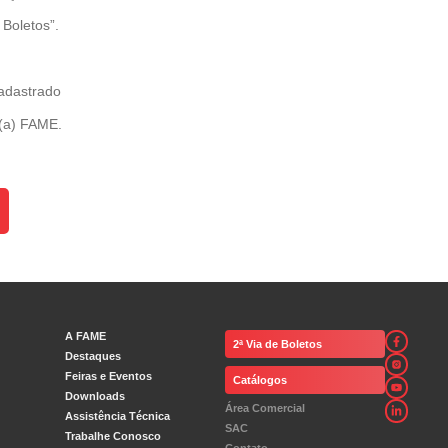
Boletos”.
adastrado
r(a) FAME.
A FAME
2ª Via de Boletos
Destaques
Feiras e Eventos
Catálogos
Downloads
Área Comercial
Assistência Técnica
SAC
Trabalhe Conosco
Contato