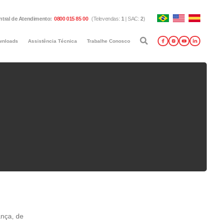
ntral de Atendimento
:
0800 015 85 00
(
Televendas
:
1
|
SAC
:
2
)
wnloads
Assistência Técnica
Trabalhe Conosco
ança, de