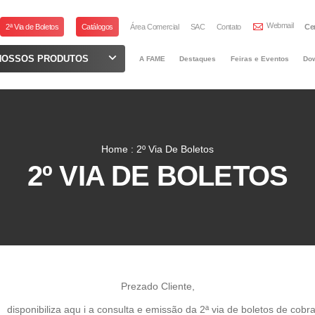
Webmail
2ª Via de Boletos
Catálogos
Área Comercial
SAC
Contato
Ce
NOSSOS PRODUTOS
A FAME
Destaques
Feiras e Eventos
Do
Home : 2º Via De Boletos
2º VIA DE BOLETOS
Prezado Cliente,
disponibiliza aqu i a consulta e emissão da 2ª via de boletos de cobr