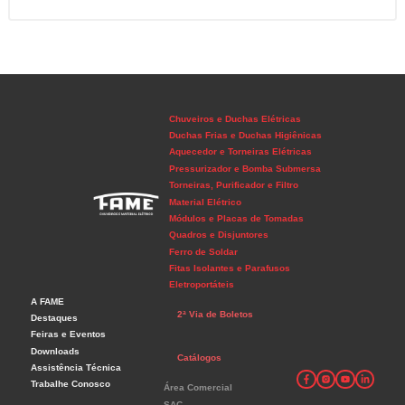
Chuveiros e Duchas Elétricas
Duchas Frias e Duchas Higiênicas
Aquecedor e Torneiras Elétricas
Pressurizador e Bomba Submersa
Torneiras, Purificador e Filtro
Material Elétrico
Módulos e Placas de Tomadas
Quadros e Disjuntores
Ferro de Soldar
Fitas Isolantes e Parafusos
Eletroportáteis
A FAME
2ª Via de Boletos
Destaques
Feiras e Eventos
Downloads
Catálogos
Assistência Técnica
Trabalhe Conosco
Área Comercial
SAC