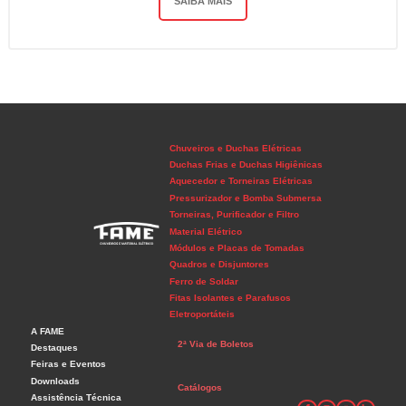
SAIBA MAIS
Chuveiros e Duchas Elétricas
Duchas Frias e Duchas Higiênicas
Aquecedor e Torneiras Elétricas
Pressurizador e Bomba Submersa
Torneiras, Purificador e Filtro
Material Elétrico
Módulos e Placas de Tomadas
Quadros e Disjuntores
Ferro de Soldar
Fitas Isolantes e Parafusos
Eletroportáteis
A FAME
2ª Via de Boletos
Destaques
Feiras e Eventos
Downloads
Catálogos
Assistência Técnica