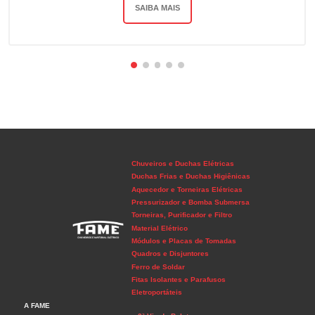
SAIBA MAIS
Chuveiros e Duchas Elétricas
Duchas Frias e Duchas Higiênicas
Aquecedor e Torneiras Elétricas
Pressurizador e Bomba Submersa
Torneiras, Purificador e Filtro
Material Elétrico
Módulos e Placas de Tomadas
Quadros e Disjuntores
Ferro de Soldar
Fitas Isolantes e Parafusos
Eletroportáteis
A FAME