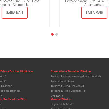
de Soldar 220V~ 30W - Cabo
Ferro de Soldar 127V~ 40W - C
rmelho - Acompanha...
Acompanha...
SAIBA MAIS
SAIBA MAIS
Frias e Duchas Higiênicas
Aquecedor e Torneiras Elétricas
ria 3"
Torneira Elétrica com Resistência Blindada
ria 4"
Aquecedor de Água
Higiênicas
Torneira Elétrica Bica Alta 3T
ios para Banheiro
Torneira Elétrica Elegance 4T
is
Ver mais
s, Purificador e Filtro
Material Elétrico
os
Plugue Multiplicador