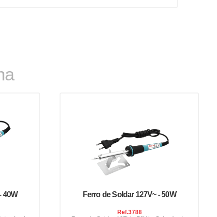
ha
 - 40W
Ferro de Soldar 127V~ - 50W
Ref.
3788