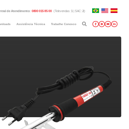
ntral de Atendimento
:
0800 015 85 00
(
Televendas
:
1
|
SAC
:
2
)
wnloads
Assistência Técnica
Trabalhe Conosco