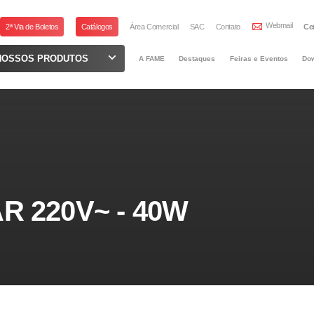
Webmail
2ª Via de Boletos
Catálogos
Área Comercial
SAC
Contato
Ce
NOSSOS PRODUTOS
A FAME
Destaques
Feiras e Eventos
Do
 220V~ - 40W