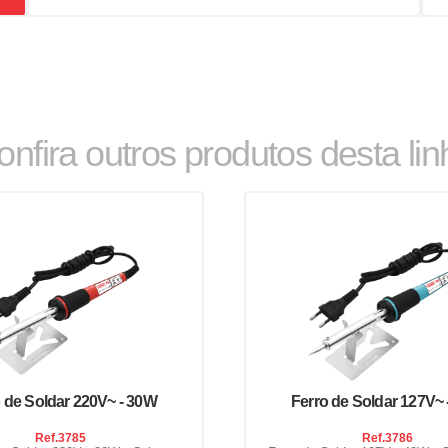
onfira outros produtos desta lin
 de Soldar 220V~ - 30W
Ferro de Soldar 127V~
Ref.
3785
Ref.
3786