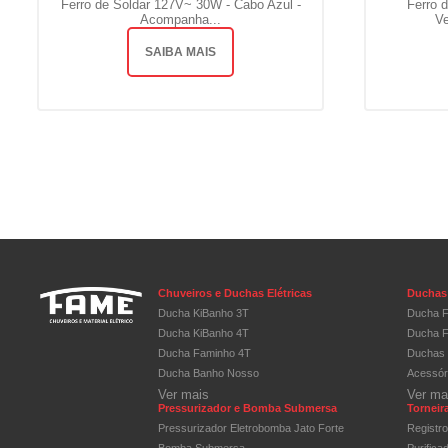
Ferro de Soldar 127V~ 30W - Cabo Azul -
Ferro 
Acompanha...
Ve
SAIBA MAIS
Chuveiros e Duchas Elétricas
Duchas 
Ducha KiBanho 3T
Ducha F
Ducha KiBanho 4T
Ducha F
Ducha Faminho 4T
Duchas 
Ducha Banho Nosso
Acessór
Ver mais
Ver ma
Pressurizador e Bomba Submersa
Torneira
Pressurizador Eletrobomba Jato Forte
Registr