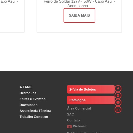
abo Azul -
Ferro de Soldar 127V~ 50W - Cabo Azul -
Acompanha...
SAIBA MAIS
A FAME
2ª Via de Boletos
Destaques
Feiras e Eventos
Catálogos
Downloads
Área Comercial
Assistência Técnica
SAC
Trabalhe Conosco
Contato
Webmail