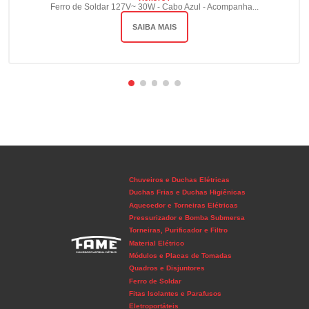
Ferro de Soldar 127V~ 30W - Cabo Azul - Acompanha...
SAIBA MAIS
Chuveiros e Duchas Elétricas
Duchas Frias e Duchas Higiênicas
Aquecedor e Torneiras Elétricas
Pressurizador e Bomba Submersa
Torneiras, Purificador e Filtro
Material Elétrico
Módulos e Placas de Tomadas
Quadros e Disjuntores
Ferro de Soldar
Fitas Isolantes e Parafusos
Eletroportáteis