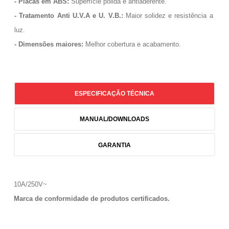
- Placas em ABS:
Superfície polida e antiaderente.
- Tratamento Anti U.V.A e U. V.B.:
Maior solidez e resistência a
luz.
- Dimensões maiores:
Melhor cobertura e acabamento.
ESPECIFICAÇÃO TÉCNICA
MANUAL/DOWNLOADS
GARANTIA
10A/250V~
Marca de conformidade de produtos certificados.