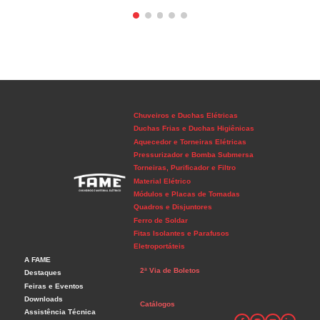
Chuveiros e Duchas Elétricas
Duchas Frias e Duchas Higiênicas
Aquecedor e Torneiras Elétricas
Pressurizador e Bomba Submersa
Torneiras, Purificador e Filtro
Material Elétrico
Módulos e Placas de Tomadas
Quadros e Disjuntores
Ferro de Soldar
Fitas Isolantes e Parafusos
Eletroportáteis
A FAME
2ª Via de Boletos
Destaques
Feiras e Eventos
Downloads
Catálogos
Assistência Técnica