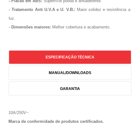
- Placas em ABS:
Superfície polida e antiaderente.
- Tratamento Anti U.V.A e U. V.B.:
Maior solidez e resistência a
luz.
- Dimensões maiores:
Melhor cobertura e acabamento.
ESPECIFICAÇÃO TÉCNICA
MANUAL/DOWNLOADS
GARANTIA
10A/250V~
Marca de conformidade de produtos certificados.