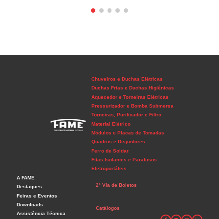
Chuveiros e Duchas Elétricas
Duchas Frias e Duchas Higiênicas
Aquecedor e Torneiras Elétricas
Pressurizador e Bomba Submersa
Torneiras, Purificador e Filtro
Material Elétrico
Módulos e Placas de Tomadas
Quadros e Disjuntores
Ferro de Soldar
Fitas Isolantes e Parafusos
Eletroportáteis
A FAME
2ª Via de Boletos
Destaques
Feiras e Eventos
Downloads
Catálogos
Assistência Técnica