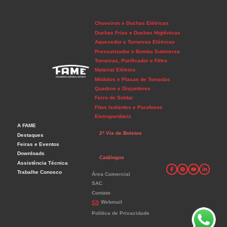
Chuveiros e Duchas Elétricas
Duchas Frias e Duchas Higiênicas
Aquecedor e Torneiras Elétricas
Pressurizador e Bomba Submersa
Torneiras, Purificador e Filtro
Material Elétrico
Módulos e Placas de Tomadas
Quadros e Disjuntores
Ferro de Soldar
Fitas Isolantes e Parafusos
Eletroportáteis
A FAME
2ª Via de Boletos
Destaques
Feiras e Eventos
Downloads
Catálogos
Assistência Técnica
Trabalhe Conosco
Área Comercial
SAC
Contato
Webmail
Política de Privacidade